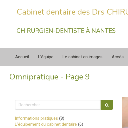
Cabinet dentaire des Drs CHI
CHIRURGIEN-DENTISTE À NANTES
Accueil
L'équipe
Le cabinet en images
Accès
Omnipratique - Page 9
Rechercher
Articles Count
Informations pratiques
(8)
Articles Count
L'équipement du cabinet dentaire
(6)