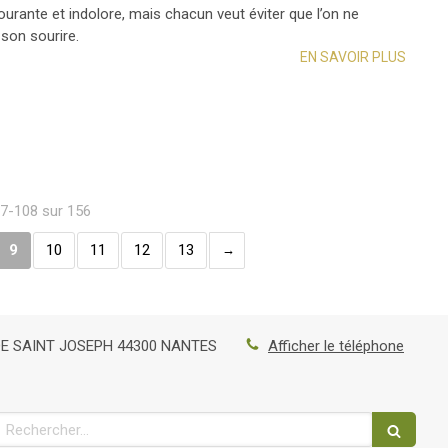
urante et indolore, mais chacun veut éviter que l’on ne
son sourire.
EN SAVOIR PLUS
97-108 sur 156
9
10
11
12
13
DE SAINT JOSEPH
44300
NANTES
Afficher le téléphone
Rechercher