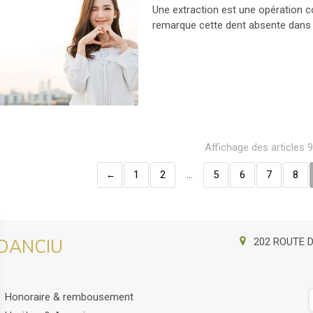
Une extraction est une opération co
remarque cette dent absente dans 
Affichage des articles 
1
2
…
5
6
7
8
202 ROUTE 
t DANCIU
Honoraire & rembousement