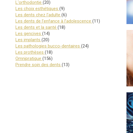
Articles Count
L'orthodontie
(20)
Articles Count
Les choix esthétiques
(9)
Articles Count
Les dents chez l'adulte
(6)
Articles Count
Les dents de l’enfance à l’adolescence
(11)
Articles Count
Les dents et la santé
(18)
Articles Count
Les gencives
(14)
Articles Count
Les implants
(20)
Articles Count
Les pathologies bucco-dentaires
(24)
Articles Count
Les prothèses
(18)
Articles Count
Omnipratique
(156)
Articles Count
Prendre soin des dents
(13)