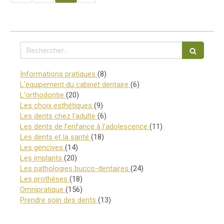
Rechercher
Articles Count
Informations pratiques
(8)
Articles Count
L'équipement du cabinet dentaire
(6)
Articles Count
L'orthodontie
(20)
Articles Count
Les choix esthétiques
(9)
Articles Count
Les dents chez l'adulte
(6)
Articles Count
Les dents de l’enfance à l’adolescence
(11)
Articles Count
Les dents et la santé
(18)
Articles Count
Les gencives
(14)
Articles Count
Les implants
(20)
Articles Count
Les pathologies bucco-dentaires
(24)
Articles Count
Les prothèses
(18)
Articles Count
Omnipratique
(156)
Articles Count
Prendre soin des dents
(13)