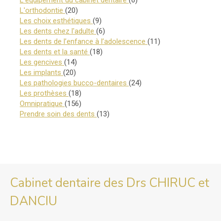
L'équipement du cabinet dentaire
(6)
Articles Count
L'orthodontie
(20)
Articles Count
Les choix esthétiques
(9)
Articles Count
Les dents chez l'adulte
(6)
Articles Count
Les dents de l’enfance à l’adolescence
(11)
Articles Count
Les dents et la santé
(18)
Articles Count
Les gencives
(14)
Articles Count
Les implants
(20)
Articles Count
Les pathologies bucco-dentaires
(24)
Articles Count
Les prothèses
(18)
Articles Count
Omnipratique
(156)
Articles Count
Prendre soin des dents
(13)
Cabinet dentaire des Drs CHIRUC et
DANCIU