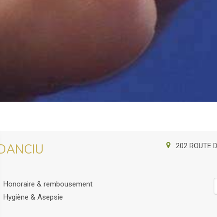
202 ROUTE 
t DANCIU
Honoraire & rembousement
Hygiène & Asepsie