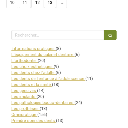
10
11
12
13
Rechercher
Articles Count
Informations pratiques
(8)
Articles Count
L'équipement du cabinet dentaire
(6)
Articles Count
L'orthodontie
(20)
Articles Count
Les choix esthétiques
(9)
Articles Count
Les dents chez l'adulte
(6)
Articles Count
Les dents de l’enfance à l’adolescence
(11)
Articles Count
Les dents et la santé
(18)
Articles Count
Les gencives
(14)
Articles Count
Les implants
(20)
Articles Count
Les pathologies bucco-dentaires
(24)
Articles Count
Les prothèses
(18)
Articles Count
Omnipratique
(156)
Articles Count
Prendre soin des dents
(13)